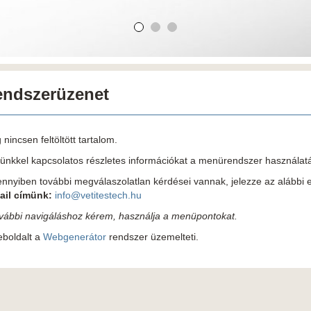
endszerüzenet
nincsen feltöltött tartalom.
ünkkel kapcsolatos részletes információkat a menürendszer használatáv
nnyiben további megválaszolatlan kérdései vannak, jelezze az alábbi 
ail címünk:
info@vetitestech.hu
ovábbi navigáláshoz kérem, használja a menüpontokat.
eboldalt a
Webgenerátor
rendszer üzemelteti.