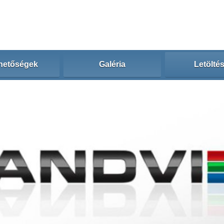
hetőségek
Galéria
Letölté