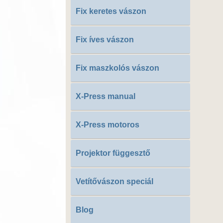
Fix keretes vászon
Fix íves vászon
Fix maszkolós vászon
X-Press manual
X-Press motoros
Projektor függesztő
Vetítővászon speciál
Blog