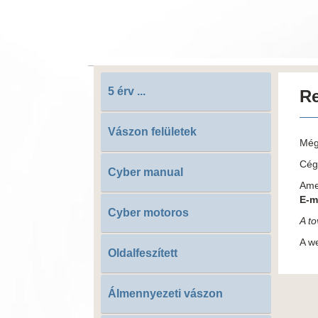
5 érv ...
R
Vászon felületek
Még 
Cég
Cyber manual
Ame
E-m
Cyber motoros
A t
A w
Oldalfeszített
Álmennyezeti vászon