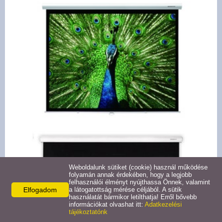
Cyber manual
Cyber motoros
Oldalfeszített
Álmennyezeti vászon
Fix keretes vászon
Fix íves vászon
Fix maszkolós vászon
Weboldalunk sütiket (cookie) használ működése
folyamán annak érdekében, hogy a legjobb
felhasználói élményt nyújthassa Önnek, valamint
X-Press manual
Elfogadom
a látogatottság mérése céljából. A sütik
használatát bármikor letilthatja! Erről bővebb
információkat olvashat itt:
Adatkezelési
tájékoztatónk
X-Press motoros