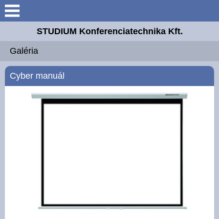
Keresés
STUDIUM Konferenciatechnika Kft.
Bemutatkozás
Galéria
Elérhetőségek
Cyber manuál
Galéria
Letöltések
Akciós termékek
5 érv ...
Vászon felületek