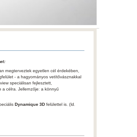
et:
san megterveztek egyetlen cél érdekében,
yagfelület - a hagyományos vetítővásznakkal
view speciálisan fejlesztett,
 a célra. Jellemzője: a könnyű
speciális
Dynamique 3D
felülettel is. (ld.