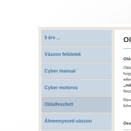
5 érv ...
Ol
Vászon felületek
Old
Old
Cyber manual
hogy
elle
„mi
Cyber motoros
fesz
Ren
Oldalfeszített
bőv
Álmennyezeti vászon
Des