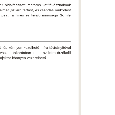
r oldalfeszített motoros vetítővásznaknak
lmet ,szilárd tartást, és csendes működést
áltozat a híres és kiváló minőségű
Somfy
tt és könnyen kezelhető Infra távirányítóval
ővászon takarásban lenne az Infra érzékelő
rojektor könnyen vezérelhető.