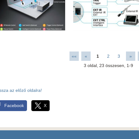
««
«
1
2
3
»
3
oldal,
23
összesen,
1-9
ssza az előző oldalra!
Facebook
X