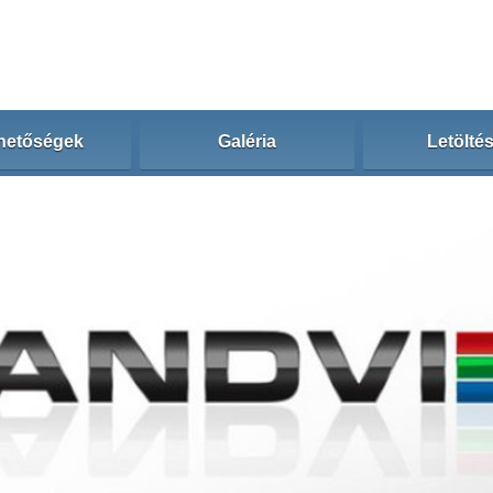
hetőségek
Galéria
Letölté