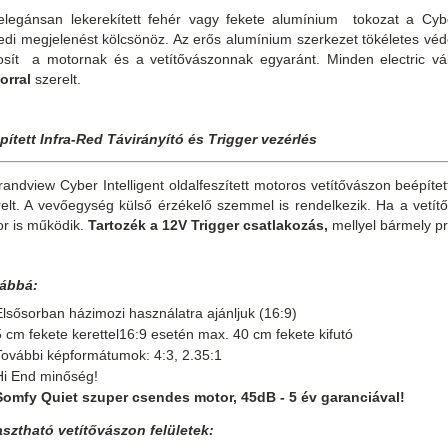
elegánsan lekerekített fehér vagy fekete alumínium tokozat a Cybe
edi megjelenést kölcsönöz. Az erős alumínium szerkezet tökéletes véde
tosít a motornak és a vetítővászonnak egyaránt. Minden electric v
orral
szerelt.
pített Infra-Red Távirányító és Trigger vezérlés
andview Cyber Intelligent oldalfeszített motoros vetítővászon beépíte
relt. A vevőegység külső érzékelő szemmel is rendelkezik. Ha a vetít
or is működik.
Tartozék a 12V Trigger
csatlakozás,
mellyel bármely p
ábbá:
Elsősorban házimozi használatra ajánljuk (16:9)
5 cm fekete kerettel16:9 esetén max. 40 cm fekete kifutó
További képformátumok: 4:3, 2.35:1
Hi End minőség!
Somfy Quiet szuper csendes motor, 45dB - 5 év garanciával!
asztható vetítővászon felületek: