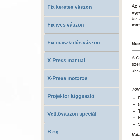
Az 
Fix keretes vászon
egy
biz
Fix íves vászon
mot
Fix maszkolós vászon
Beé
A Gr
X-Press manual
sze
akk
X-Press motoros
Tov
Projektor függesztő
Vetítővászon speciál
Blog
Vál