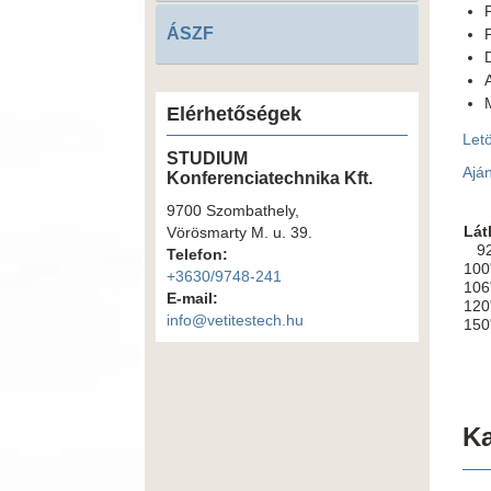
ÁSZF
Elérhetőségek
Let
STUDIUM
Aján
Konferenciatechnika Kft.
9700 Szombathely,
Lát
Vörösmarty M. u. 39.
92"
Telefon:
100
+3630/9748-241
106
E-mail:
120
info@vetitestech.hu
150
Ka