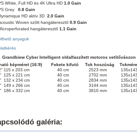
PS White, Full HD és 4K Ultra HD
1.0 Gain
PS Grey
0.8 Gain
Dynamique HD aktív 3D
2.0 Gain
Acoustic Woven szőtt hangáteresztő
0.9 Gain
Microperforated hangáteresztő
1.1 Gain
ölthető anyagok
latkérés
Grandbiew Cyber Intelligent oldalfaszített motoros vetítővászon
ható képméret (16:9)
Fekete kifutó
Tok hoszúság
Tokmére
 115 x 203 cm
40 cm
2523 mm
135x14
" 125 x 221 cm
40 cm
2702 mm
135x14
" 132 x 234 cm
40 cm
2834 mm
135x14
" 149 x 266 cm
40 cm
3144 mm
135x14
" 186 x 332 cm
40 cm
3810 mm
135x14
pcsolódó galéria: