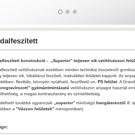
dalfeszített
alfeszített konstrukció -
„
Superior” teljesen sík vetítővászon felül
alfeszített vetítővásznak esetében minden technikai összetevőt gondo
 teljesen sík, hibátlanul feszített, makulátlan felületet kapjunk. Az an
ntétben- flexibilis, könnyen nyújtható, feszíthető un.
PS felület
. A Grand
krogravírozott” gyémántmintázatú
vetítővászon anyagot használ erre
íthetőség, a magas kontrasztarány és színtelítettség.
delhető továbbá ugyancsak
„superior”
minőségű
hangáteresztő
ill. 
ebben a
"Vászon felületek"
menüpontban)
ign
: