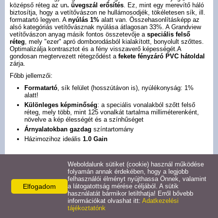
Cyber manual
középső réteg az un
. üvegszál erősítés
. Ez, mint egy merevítő háló
biztosítja, hogy a vetítővászon ne hullámosodjék, tökéletesen sík, ill.
formatartó legyen. A
nyúlás 1%
alatt van. Összehasonlításképp az
alsó kategóriás vetítővásznak nyúlása átlagosan 33%. A Grandview
Cyber motoros
vetítővászon anyag másik fontos összetevője a
speciális
felső
réteg
, mely "ezer" apró domborodásból kialakított, bonyolult szőttes.
Optimalizálja kontrasztot és a fény visszaverő képességét.A
Oldalfeszített
gondosan megtervezett rétegződést a
fekete fényzáró PVC hátoldal
zárja.
Főbb jellemzői:
Álmennyezeti vászon
Formatartó
, sík felület (hosszútávon is), nyúlékonyság: 1%
alatt!
Különleges képminőség
: a speciális vonalakból szőtt felső
Fix keretes vászon
réteg, mely több, mint 125 vonalkát tartalma milliméterenként,
növelve a kép élességét és a színhűséget
Árnyalatokban gazdag
színtartomány
Fix íves vászon
Házimozihoz ideális
1.0 Gain
Fix maszkolós vászon
PS széria
Weboldalunk sütiket (cookie) használ működése
folyamán annak érdekében, hogy a legjobb
felhasználói élményt nyújthassa Önnek, valamint
X-Press manual
Speciálisan kialakított, jól feszíthető, flexibilis PVC vetítővászon
Elfogadom
a látogatottság mérése céljából. A sütik
felület.
használatát bármikor letilthatja! Erről bővebb
információkat olvashat itt:
Adatkezelési
Különlegessé a felső rétegben kialakított, „mikrogravírozott”
gyémánt
tájékoztatónk
X-Press motoros
mintázat
teszi. A felület a mintázat segítségével a kívánt irányba
tereli, koncentrálja a fényt. A lehető legkisebb a fényveszteség,