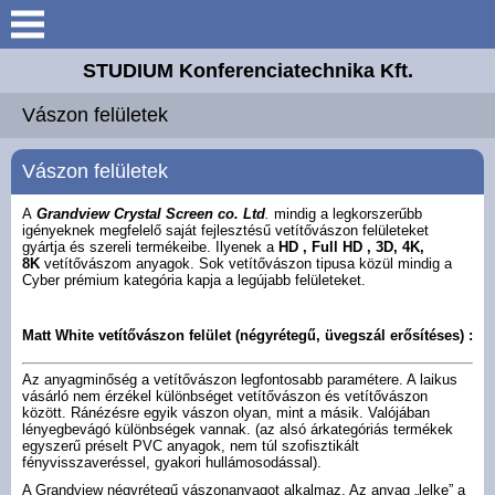
Keresés
STUDIUM Konferenciatechnika Kft.
Bemutatkozás
Vászon felületek
Elérhetőségek
Vászon felületek
Galéria
A
Grandview Crystal Screen co. Ltd
.
mindig a legkorszerűbb
igényeknek megfelelő saját fejlesztésű vetítővászon felületeket
gyártja és szereli termékeibe. Ilyenek a
HD , Full HD , 3D, 4K,
8K
vetítővászom anyagok. Sok vetítővászon tipusa közül mindig a
Letöltések
Cyber prémium kategória kapja a legújabb felületeket.
Akciós termékek
Matt White vetítővászon felület (
négyrétegű, üvegszál erősítéses) :
Az anyagminőség a vetítővászon legfontosabb paramétere. A laikus
5 érv ...
vásárló nem érzékel különbséget vetítővászon és vetítővászon
között. Ránézésre egyik vászon olyan, mint a másik. Valójában
lényegbevágó különbségek vannak. (az alsó árkategóriás termékek
Vászon felületek
egyszerű préselt PVC anyagok, nem túl szofisztikált
fényvisszaveréssel, gyakori hullámosodással).
A Grandview négyrétegű vászonanyagot alkalmaz. Az anyag „lelke” a