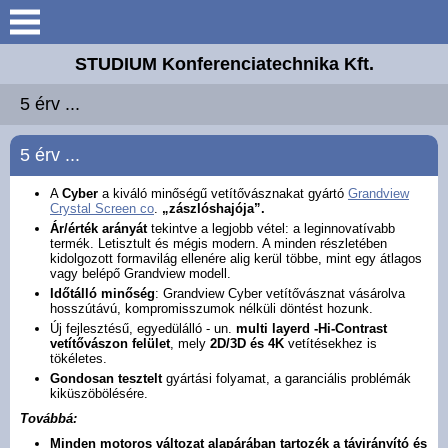
Keresés
STUDIUM Konferenciatechnika Kft.
Bemutatkozás
5 érv ...
Elérhetőségek
5 érv ...
Galéria
A
Cyber
a kiváló minőségű vetítővásznakat gyártó
Grandview
Crystal Screen co
.
„zászlóshajója”.
Ár/érték arányát
tekintve a legjobb vétel: a leginnovatívabb
Letöltések
termék. Letisztult és mégis modern. A minden részletében
kidolgozott formavilág ellenére alig kerül többe, mint egy átlagos
vagy belépő Grandview modell.
Akciós termékek
Időtálló minőség
: Grandview Cyber vetítővásznat vásárolva
hosszútávú, kompromisszumok nélküli döntést hozunk.
Új fejlesztésű, egyedülálló - un.
multi layerd -Hi-Contrast
vetítővászon felület
, mely
2D/
3D és 4K
vetítésekhez is
5 érv ...
tökéletes.
Gondosan tesztelt
gyártási folyamat, a garanciális problémák
kiküszöbölésére.
Vászon felületek
Továbbá:
Minden motoros változat alapárában tartozék a távirányító és