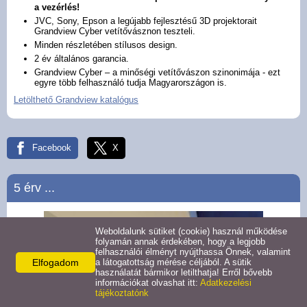
Cyber manual
a vezérlés!
JVC, Sony, Epson a legújabb fejlesztésű 3D projektorait
Grandview Cyber vetítővásznon teszteli.
Cyber motoros
Minden részletében stílusos design.
2 év általános garancia.
Grandview Cyber – a minőségi vetítővászon szinonimája - ezt
Oldalfeszített
egyre több felhasználó tudja Magyarországon is.
Letölthető Grandview katalógus
Álmennyezeti vászon
Facebook
X
Fix keretes vászon
Fix íves vászon
5 érv ...
Fix maszkolós vászon
Weboldalunk sütiket (cookie) használ működése
folyamán annak érdekében, hogy a legjobb
felhasználói élményt nyújthassa Önnek, valamint
X-Press manual
Elfogadom
a látogatottság mérése céljából. A sütik
használatát bármikor letilthatja! Erről bővebb
információkat olvashat itt:
Adatkezelési
tájékoztatónk
X-Press motoros