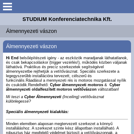
Keresés
STUDIUM Konferenciatechnika Kft.
Bemutatkozás
Álmennyezeti vászon
Elérhetőségek
Álmennyezeti vászon
Galéria
Hi End
belsőépítészeti igény - az eszközök maradjanak láthatatlanok,
és csak bekapcsoláskor (trigger vezérlés!), működés közben váljanak
láthatóvá. Praktikus és precíz szerkezetek segítségével
álmennyezetbe rejthetjük a vetítővásznat. Speciális szerkezete a
Letöltések
legegyszerűbb installációra tervezett, célszerű és
funkcinális.Ráadásul a mennyezeti rés is motoros mozgatással nyílik
és csukódik.Rendelhető:
Cyber álmennyezeti motoros
&
Cyber
Akciós termékek
álmennyezeti oldalfeszített motoros vetítővászon
változatban!
Mi teszi a
Cyber Álmennyezeti
(Inceiling) vetítővásznat
különlegessé?
5 érv ...
Speciális álmennyezeti kialakítás:
Vászon felületek
Minden elemében alaposan megtervezett szerkezet a könnyű
installáláshoz. A szerkezet szinte kész állapotban installálható. A
robusztus ház megfelelő védelmet biztosít a vetítővászonnak, a