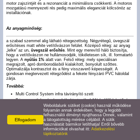
Cyber manual
motor zajszintjét és a rezonanciát a minimálisra csökkenti. A motoros
mozgatású mennyezeti rés pedig maximális eleganciát kölcsönöz az
installációnak.
Cyber motoros
Az anyagminőség
:
Oldalfeszített
a szabad szemmel alig látható rétegezettség. Négyrétegű, üvegszál
erősítéses matt white vetítővászon felület. ​Középső réteg: az anyag
„lelke” az un
. üvegszál erősítés
. Mint egy merevítő háló biztosítja,
Álmennyezeti vászon
hogy a vetítővászon ne hullámosodjék, tökéletesen sík, ill. formatartó
legyen. A
nyúlás 1%
alatt van. Felső réteg: mely speciálisan
megrajzolt, apró domborodásból kialakított, bonyolult szőttes.
Fix keretes vászon
Optimalizálja kontrasztot és a fény visszaverő képességét. A
gondosan megtervezett rétegződést a fekete fényzáró PVC hátoldal
zárja.
Fix íves vászon
Továbbá:
Multi Control System infra távirányító szett
Trigger csatlakozás és a kábel tartozék, LAN és Wifi lehetőség
Fix maszkolós vászon
Weboldalunk sütiket (cookie) használ működése
Elsősorban irodai és házimozi használatra ajánljuk
folyamán annak érdekében, hogy a legjobb
Egyes méreteknél akár
70cm fekete kifutó
felhasználói élményt nyújthassa Önnek, valamint
X-Press manual
További képformátumok: 4:3, 16:10, 2.35:1
Elfogadom
a látogatottság mérése céljából. A sütik
használatát bármikor letilthatja! Erről bővebb
Somfy Quiet szuper csendes motor, 45dB - 5 év garancia!
információkat olvashat itt:
Adatkezelési
Választható vetítővászon felületek:
tájékoztatónk
X-Press motoros