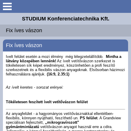
Keresés
STUDIUM Konferenciatechnika Kft.
Bemutatkozás
Fix íves vászon
Elérhetőségek
Fix íves vászon
Galéria
Ivelt felület esetén a mozi élmény még lélegzetelállítóbb.
Mintha a
látvány közepében lennénk!
Az ívelt vetítővászon szerkezet is
tökéletesen sík képet eredményez, köszönhetően a profi feszítő
szerkezetnek és a flexibilis vászon anyagoknak. Elsősorban házimozi
Letöltések
felhasználásra ajánljuk.
(16:9, 2.35:1)
Akciós termékek
Az ívelt keretes - sorozat erényei:
5 érv ...
Tökéletesen feszített ívelt vetítővászon felület
Az anyagfelület - a hagyományos vetítővásznakkal ellentétben-
Vászon felületek
flexibilis, könnyen nyújtható, feszíthető un.
PS felület
. A Grandview
speciálisan fejlesztett,
„mikrogravírozott”
gyémántmintázatú
vetítővászon anyagot használ erre a célra.