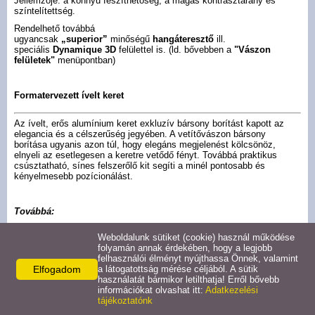
Jellemzője: a könnyű feszíthetőség, a magas kontrasztarány és
Cyber manual
színtelítettség.
Rendelhető továbbá
ugyancsak
„superior”
minőségű
hangáteresztő
ill.
Cyber motoros
speciális
Dynamique 3D
felülettel is. (ld. bővebben a
"Vászon
felületek"
menüpontban)
Oldalfeszített
Formatervezett ívelt keret
Álmennyezeti vászon
Az ívelt, erős alumínium keret exkluzív bársony borítást kapott az
elegancia és a célszerűség jegyében. A vetítővászon bársony
borítása ugyanis azon túl, hogy elegáns megjelenést kölcsönöz,
Fix keretes vászon
elnyeli az esetlegesen a keretre vetődő fényt. Továbbá praktikus
csúsztatható, sínes felszerőlő kit segíti a minél pontosabb és
kényelmesebb pozícionálást.
Fix íves vászon
Továbbá:
Fix maszkolós vászon
Exluzív 8 vagy 10cm-es bársonykeret
Weboldalunk sütiket (cookie) használ működése
képformátumok:
16:9, 2.35 :1,
4:3, 16:10
folyamán annak érdekében, hogy a legjobb
felhasználói élményt nyújthassa Önnek, valamint
​Választható felületek:
X-Press manual
Elfogadom
a látogatottság mérése céljából. A sütik
PS White, Full HD és 4K Ultra HD
1.0 Gain
használatát bármikor letilthatja! Erről bővebb
információkat olvashat itt:
Adatkezelési
PS Grey 0.8 Gain
tájékoztatónk
X-Press motoros
Dynamique HD aktív 3D
2.0 Gain