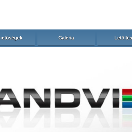
hetőségek
Galéria
Letölté