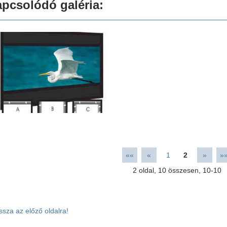
pcsolódó galéria:
««
«
1
2
»
»
2
oldal,
10
összesen,
10-10
ssza az előző oldalra!