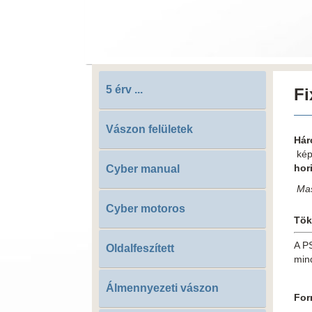
5 érv ...
Fi
Vászon felületek
Hár
kép
hor
Cyber manual
Mas
Cyber motoros
Töké
A PS
Oldalfeszített
min
Álmennyezeti vászon
For