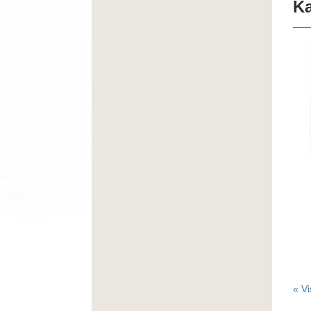
Ka
« Vi