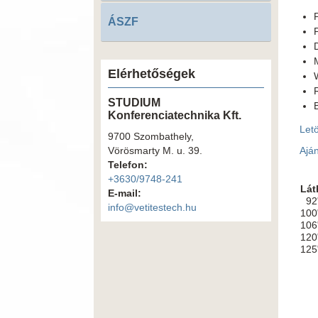
ÁSZF
Elérhetőségek
STUDIUM
Konferenciatechnika Kft.
Let
9700 Szombathely,
Vörösmarty M. u. 39.
Aján
Telefon:
+3630/9748-241
Lát
E-mail:
92"
info@vetitestech.hu
100
106
120
125