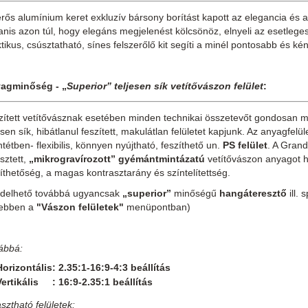
rős alumínium keret exkluzív bársony borítást kapott az elegancia és 
nis azon túl, hogy elegáns megjelenést kölcsönöz, elnyeli az esetlege
tikus, csúsztatható, sínes felszerőlő kit segíti a minél pontosabb és k
agminőség -
„
Superior” teljesen sík vetítővászon felület
:
zített vetítővásznak esetében minden technikai összetevőt gondosan m
esen sík, hibátlanul feszített, makulátlan felületet kapjunk. Az anyagfe
ntétben- flexibilis, könnyen nyújtható, feszíthető un.
PS felület
. A Grand
esztett,
„mikrogravírozott” gyémántmintázatú
vetítővászon anyagot ha
íthetőség, a magas kontrasztarány és színtelítettség.
delhető továbbá ugyancsak
„superior”
minőségű
hangáteresztő
ill. 
ebben a
"Vászon felületek"
menüpontban)
ábbá:
Horizontális: 2.35:1-16:9-4:3 beállítás
Vertikális : 16:9-2.35:1 beállítás
asztható felületek: