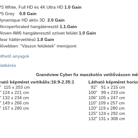
PS White, Full HD és 4K Ultra HD
1.0 Gain
PS Grey
0.8 Gain
Dynamique HD aktív 3D
2.0 Gain
Microperforated hangáteresztő
1.1.Gain
Woven AW6 hangáteresztő szövet felület
1.0 Gain
Rear háttérvetítésű
1.8 Gain
Bővebben: "Vászon felületek" menüpont
ölthető anyagok
latkérés
Grandview Cyber fix maszkolós vetítővászon mé
ható képméret vertikális:16:9-2.35:1
Látható képméret horizo
 115 x 203 cm
92" 91 x 215 cm
" 124 x 221 cm
100" 99 x 233 cm
" 132 x 234 cm
106" 105 x 247 cm
" 149 x 266 cm
110" 109 x 257 cm
" 157 x 280 cm
120" 119 x 280 cm
125" 124 x 292 cm
132" 131 x 308 cm