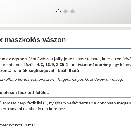
x maszkolós vászon
om az egyben
. Vetítővászon
jolly joker:
maszkolható, keretes vetítőv
formátumok közül:
4:3, 16:9, 2.35:1 - a kívánt méretarány
egy könny
izontális rolók segítségével - beállítható.
zkolható kertes vetítővászon - hagyományos Grandview minőség:
letesen feszített felület:
 sorozat nagy fexibilitású, nyújtható vetítővásznait a gondosan megter
den irányból az alumínium kerethez.
matervezett keret: