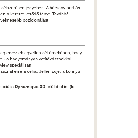
a célszerűség jegyében. A bársony borítás
sen a keretre vetődő fényt. Továbbá
ényelmesebb pozícionálást.
egterveztek egyetlen cél érdekében, hogy
lület - a hagyományos vetítővásznakkal
view speciálisan
sznál erre a célra. Jellemzője: a könnyű
speciális
Dynamique 3D
felülettel is. (ld.