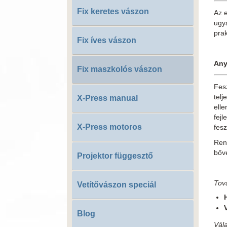
Fix keretes vászon
Az e
ugya
prak
Fix íves vászon
Any
Fix maszkolós vászon
Fes
telj
X-Press manual
elle
fejl
X-Press motoros
fesz
Ren
bőv
Projektor függesztő
Tov
Vetítővászon speciál
Blog
​Vál