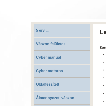
5 érv ...
Le
Vászon felületek
Kat
Cyber manual
Cyber motoros
Oldalfeszített
Álmennyezeti vászon