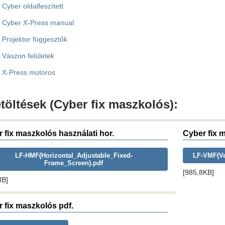
Cyber oldalfeszített
Cyber X-Press manual
Projektor függesztők
Vászon felületek
X-Press motoros
töltések (Cyber fix maszkolós):
 fix maszkolós használati hor.
Cyber fix m
LF-HMF(Horizontal_Adjustable_Fixed-
LF-VMF(Ve
Frame_Screen).pdf
[985,8KB]
MB]
 fix maszkolós pdf.