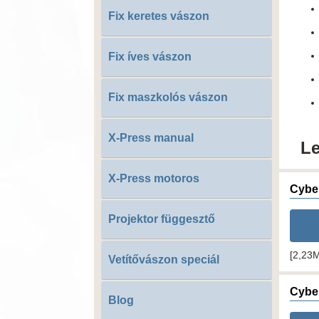
Fix keretes vászon
Fix íves vászon
Fix maszkolós vászon
X-Press manual
Le
X-Press motoros
Cyber
Projektor függesztő
[2,23
Vetítővászon speciál
Cyber
Blog