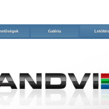
hetőségek
Galéria
Letölté