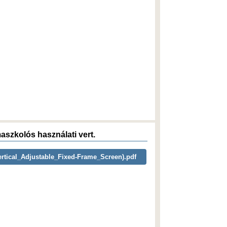
aszkolós használati vert.
rtical_Adjustable_Fixed-Frame_Screen).pdf