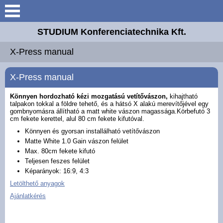
Keresés
STUDIUM Konferenciatechnika Kft.
Bemutatkozás
X-Press manual
Elérhetőségek
X-Press manual
Galéria
Könnyen hordozható kézi mozgatású vetítővászon,
kihajtható
talpakon tokkal a földre tehető, és a hátsó X alakú merevítőjével egy
gombnyomásra állítható a matt white vászon magassága.Körbefutó 3
cm fekete kerettel, alul 80 cm fekete kifutóval.
Letöltések
Könnyen és gyorsan installálható vetítővászon
Matte White 1.0 Gain vászon felület
Akciós termékek
Max. 80cm fekete kifutó
Teljesen feszes felület
Képarányok: 16:9, 4:3
5 érv ...
Letölthető anyagok
Ajánlatkérés
Vászon felületek