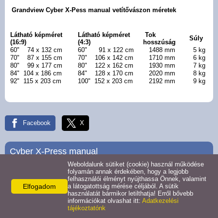
Cyber manual
Grandview Cyber X-Pess manual vetítővászon méretek
Cyber motoros
Látható képméret
Látható képméret
Tok
Súly
(16:9)
(4:3)
hosszúság
60" 74 x 132 cm
60" 91 x 122 cm
1488 mm
5 kg
Oldalfeszített
70" 87 x 155 cm
70" 106 x 142 cm
1710 mm
6 kg
80" 99 x 177 cm
80" 122 x 162 cm
1930 mm
7 kg
84" 104 x 186 cm
84" 128 x 170 cm
2020 mm
8 kg
Álmennyezeti vászon
92" 115 x 203 cm
100" 152 x 203 cm
2192 mm
9 kg
Fix keretes vászon
Facebook
X
Fix íves vászon
Cyber X-Press manual
Fix maszkolós vászon
Weboldalunk sütiket (cookie) használ működése
folyamán annak érdekében, hogy a legjobb
felhasználói élményt nyújthassa Önnek, valamint
X-Press manual
Elfogadom
a látogatottság mérése céljából. A sütik
használatát bármikor letilthatja! Erről bővebb
információkat olvashat itt:
Adatkezelési
tájékoztatónk
X-Press motoros